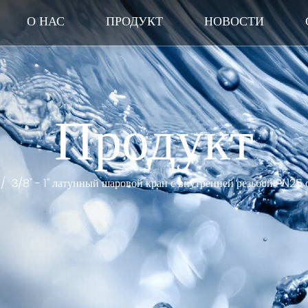
О НАС
ПРОДУКТ
НОВОСТИ
Продукт
/
3/8" - 1" латунный шаровой кран с внутренней резьбой PN25