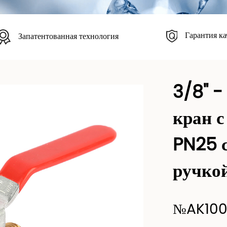
Гарантия ка
Запатентованная технология
3/8" -
кран с
PN25 
ручко
№AK100