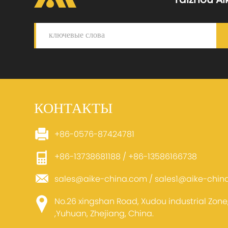
Taizhou Aik
КОНТАКТЫ
+86-0576-87424781
+86-13738681188 / +86-13586166738
sales@aike-china.com
/
sales1@aike-chin
No.26 xingshan Road, Xudou industrial Zon
,Yuhuan, Zhejiang, China.