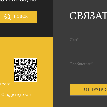
e Valve Co., Ltd.
СВЯЗА
ПОИСК
a.com
e, Qinggang town